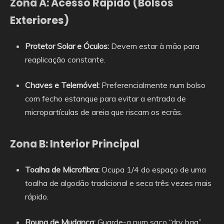
Zona A: Acesso Rápido (Bolsos
Exteriores)
Protetor Solar e Óculos:
Devem estar à mão para
reaplicação constante.
Chaves e Telemóvel:
Preferencialmente num bolso
com fecho estanque para evitar a entrada de
micropartículas de areia que riscam os ecrãs.
Zona B: Interior Principal
Toalha de Microfibra:
Ocupa 1/4 do espaço de uma
toalha de algodão tradicional e seca três vezes mais
rápido.
Roupa de Mudança:
Guarde-a num saco “dry bag”