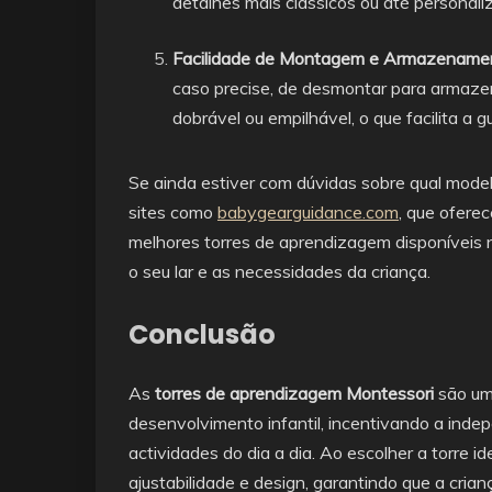
detalhes mais clássicos ou até personali
Facilidade de Montagem e Armazename
caso precise, de desmontar para armaz
dobrável ou empilhável, o que facilita a 
Se ainda estiver com dúvidas sobre qual model
sites como
babygearguidance.com
, que ofere
melhores torres de aprendizagem disponíveis 
o seu lar e as necessidades da criança.
Conclusão
As
torres de aprendizagem Montessori
são um
desenvolvimento infantil, incentivando a indep
actividades do dia a dia. Ao escolher a torre id
ajustabilidade e design, garantindo que a cri