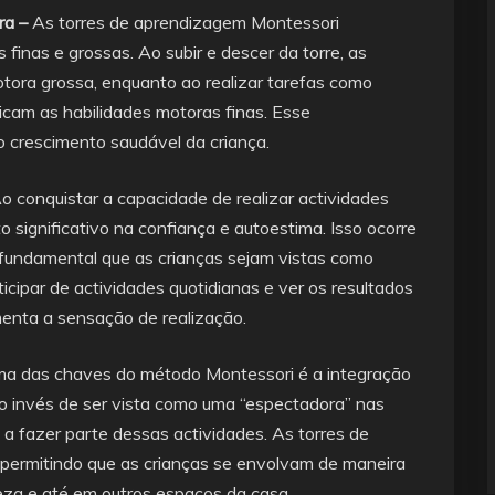
ra –
As torres de aprendizagem Montessori
finas e grossas. Ao subir e descer da torre, as
ora grossa, enquanto ao realizar tarefas como
icam as habilidades motoras finas. Esse
o crescimento saudável da criança.
o conquistar a capacidade de realizar actividades
significativo na confiança e autoestima. Isso ocorre
é fundamental que as crianças sejam vistas como
icipar de actividades quotidianas e ver os resultados
enta a sensação de realização.
a das chaves do método Montessori é a integração
Ao invés de ser vista como uma “espectadora” nas
a a fazer parte dessas actividades. As torres de
 permitindo que as crianças se envolvam de maneira
mpeza e até em outros espaços da casa.